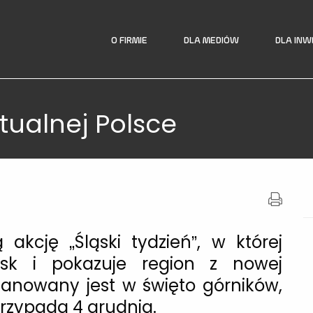
O FIRMIE
DLA MEDIÓW
DLA IN
rtualnej Polsce
akcję „Śląski tydzień”, w której
ląsk i pokazuje region z nowej
planowany jest w święto górników,
przypada 4 grudnia.