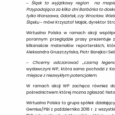
–
Śląsk to wyjątkowy region na mapie P
Przypadająca za kilka dni Barbórka to dosko
tylko Warszawa, Gdańsk, czy Wrocław. Wiel
Śląsku
– mówi Krzysztof Majak, dyrektor Str
Wirtualna Polska w ramach akcji współpr
porannym przeglądzie prasy prezentuje za
kilkanaście materiałów reporterskich, któ
Aleksandra Gruszczyńska, Piotr Barejka i Se
–
Chcemy odczarować „czarną legend
wydawczyni WP, która sama pochodzi z Ka
miejsce z niezwykłym potencjałem.
W ramach akcji WP zachęca również do 
pośrednictwem której można zgłaszać histo
Wirtualna Polska to grupa spółek działaj
Gemius/PBI z października 2018 r. z wszys