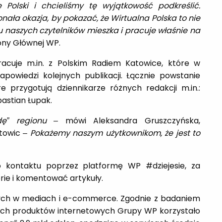
olski i chcieliśmy tę wyjątkowość podkreślić.
nała okazja, by pokazać, że Wirtualna Polska to nie
u naszych czytelników mieszka i pracuje właśnie na
ony Głównej WP.
acuje m.in. z Polskim Radiem Katowice, które w
powiedzi kolejnych publikacji. Łącznie powstanie
re przygotują dziennikarze różnych redakcji m.in.:
bastian Łupak.
ę” regionu
– mówi Aleksandra Gruszczyńska,
towic –
Pokażemy naszym użytkownikom, że jest to
kontaktu poprzez platformę WP #dziejesie, za
rie i komentować artykuły.
ących w mediach i e-commerce. Zgodnie z badaniem
tkich produktów internetowych Grupy WP korzystało