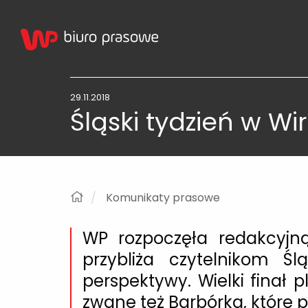
29.11.2018
Śląski tydzień w Wi
Komunikaty prasowe
WP rozpoczęła redakcyjną 
przybliża czytelnikom Ś
perspektywy. Wielki finał 
zwane też Barbórką, które 