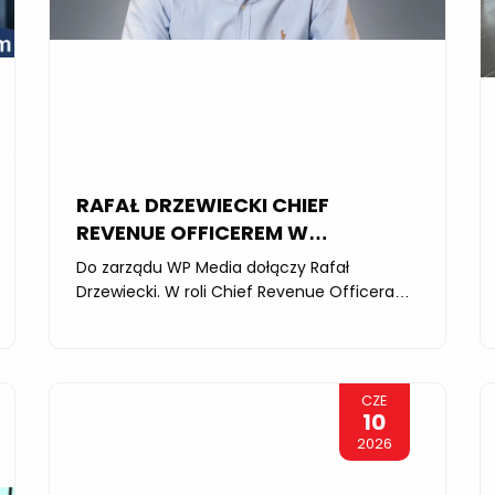
RAFAŁ DRZEWIECKI CHIEF
REVENUE OFFICEREM W
WIRTUALNEJ POLSCE
Do zarządu WP Media dołączy Rafał
Drzewiecki. W roli Chief Revenue Officera
będzie odpowiadał za produkt reklamowy,
relacje z rynkiem i klientami, proces
sprzedaży usług reklamowych, w tym
marketing B2B, sponsoring i eventy. ...
CZE
10
CZYTAJ DALEJ
2026