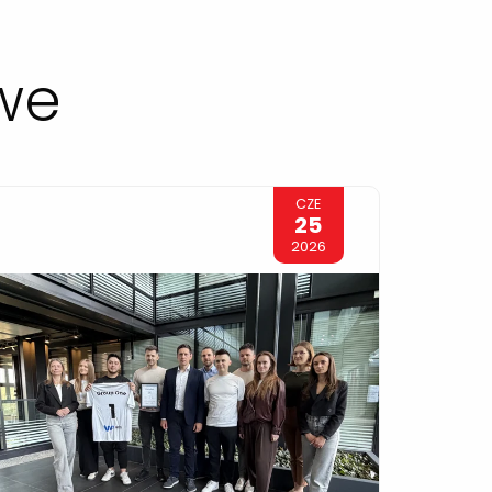
we
CZE
25
2026