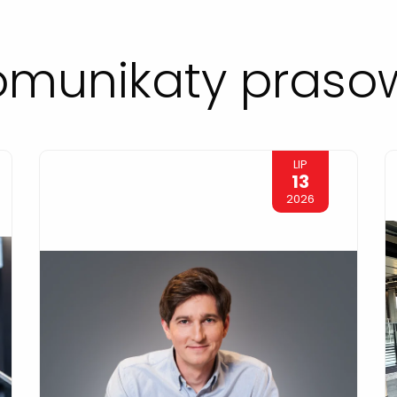
omunikaty praso
LIP
13
2026