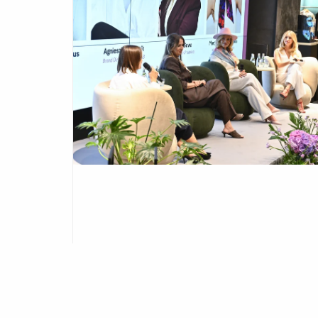
WP KOBIETA ZAINAUGUROWAŁA
AKADEMIĘ WSZECHMOCNE
Redakcja serwisu WP Kobieta rozpoczęła
nowy projekt skierowany do kobiet –