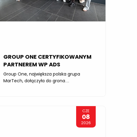
GROUP ONE CERTYFIKOWANYM
PARTNEREM WP ADS
Group One, największa polska grupa
MarTech, dołączyła do grona
certyfikowanych partnerów WP Ads. Swoje
wysokie kompetencje w zakresie
wykorzystania platformy reklamowej
Wirtualnej Polski potwierdzili jednocześnie
CZE
specjaliści ze wszystkich spółek mediowych
08
CZYTAJ DALEJ
należących do grupy: Value Media,
2026
Salestube, MediaPlus, Media Republic oraz RL
Media. ...