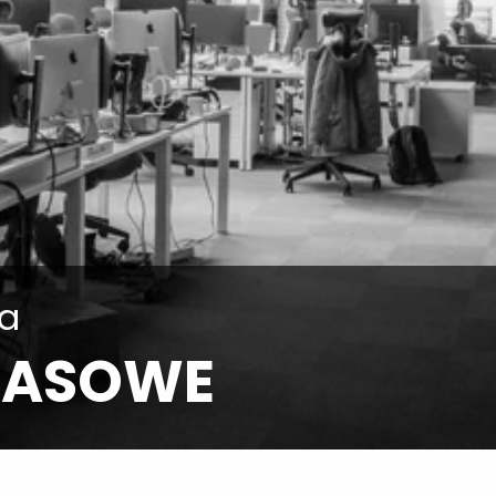
ia
RASOWE