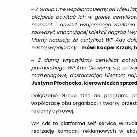
–
Z Group One współpracujemy od wielu lat,
oficjalnie powitać ich w gronie certyfi
moment i dowód wzajemnego zaufania. 
zauważyć imponującej kolekcji nagród i wyr
Mamy nadzieję, że certyfikat WP Ads doł
naszej współpracy
–
mówi Kacper Krzak, h
– Z dumą wręczyliśmy certyfikat potw
partnerskiego WP Ads. Cieszymy się, że ws
marketingowe, dostarczając klientom najw
Justyna Płochocka, kierowniczka sprzed
Dołączenie Group One do programu pa
współpracę obu organizacji i tworzy przes
reklamy cyfrowej.
WP Ads to platforma self-service Wirtualn
realizację kampanii reklamowych w ek