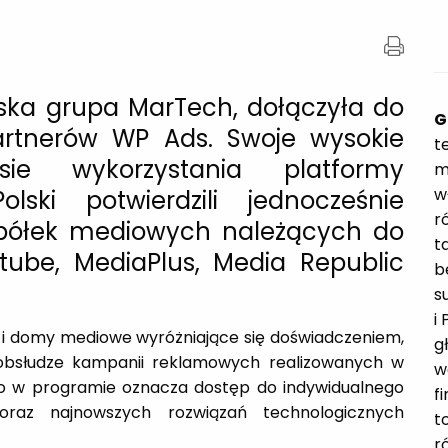
ska grupa MarTech, dołączyła do
G
artnerów WP Ads. Swoje wysokie
t
ie wykorzystania platformy
m
w
lski potwierdzili jednocześnie
r
 spółek mediowych należących do
t
tube, MediaPlus, Media Republic
b
s
i
 i domy mediowe wyróżniające się doświadczeniem,
g
obsłudze kampanii reklamowych realizowanych w
w
two w programie oznacza dostęp do indywidualnego
f
 oraz najnowszych rozwiązań technologicznych
t
r