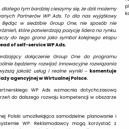
p
 dlatego tym bardziej cieszymy się, że dziś możemy
k
kowanych Partnerów WP Ads. To dla nas wyjątkowy
Będąc w siedzibie Group One, nie sposób nie
óżnień, które potwierdzają pozycję lidera na rynku.
ączy do tego grona jako symbol kolejnego etapu
ead of self-service WP Ads.
ierdzający dołączenie Group One do programu
pólnie będziemy rozwijać innowacyjne rozwiązania
yższą jakość usług i realne wyniki
–
komentuje
aży agencyjnej w Wirtualnej Polsce.
rtnerskiego WP Ads wzmacnia dotychczasową
trzeń do dalszego rozwoju kompetencji w obszarze
ej Polski umożliwiająca samodzielne planowanie i
osystemie WP. Reklamodawcy mogą korzystać z