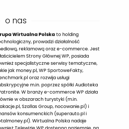
o nas
rupa Wirtualna Polska
to holding
echnologiczny, prowadzi działalność
ediową, reklamową oraz e-commerce. Jest
łaścicielem Strony Głównej WP, posiada
ównież specjalistyczne serwisy tematyczne,
akie jak money.pl, WP SportoweFakty,
enchmark.pl oraz rozwija usługi
ubskrypcyjne m.in. poprzez spółki Audioteka
 Patronite. W branży e-commerce WP działa
łównie w obszarach turystyki (m.in.
akacje.pl, Szallas Group, nocowanie.pl) i
inansów konsumenckich (superauto.pl i
otalmoney.pl). Wirtualna Polska nadaje
ównież Telewizję WP dostępną naziemnie, na