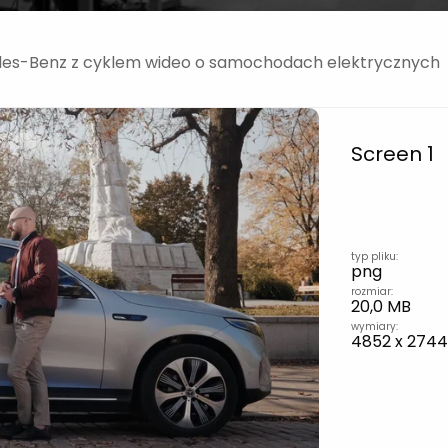
des-Benz z cyklem wideo o samochodach elektrycznych
Screen 1
typ pliku:
png
rozmiar:
20,0 MB
wymiary:
4852 x 2744