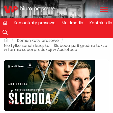
Zwiń
/
rozw
Komunikaty prasowe
Multimedia
Kontakt dl
Komunikaty prasowe
Nie tylko serial i książka – Śleboda już 9 grudnia także
w formie superprodukcji w Audiotece