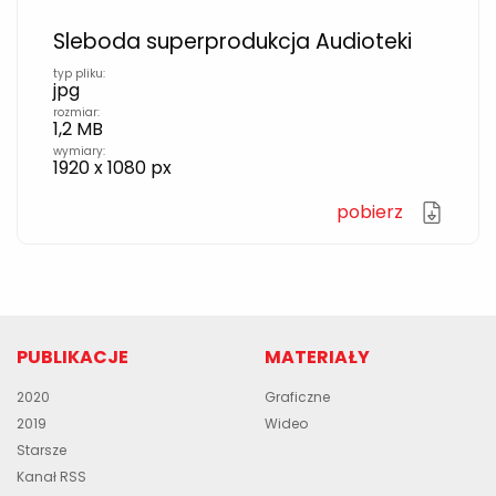
Sleboda superprodukcja Audioteki
typ pliku:
jpg
rozmiar:
1,2 MB
wymiary:
1920 x 1080 px
pobierz
PUBLIKACJE
MATERIAŁY
2020
Graficzne
2019
Wideo
Starsze
Kanał RSS