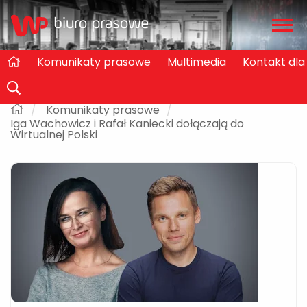
Zwiń
/
rozw
Komunikaty prasowe
Multimedia
Kontakt dl
Komunikaty prasowe
Iga Wachowicz i Rafał Kaniecki dołączają do
Wirtualnej Polski