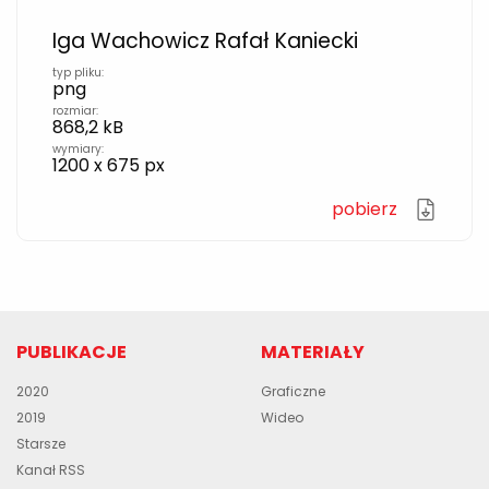
Iga Wachowicz Rafał Kaniecki
typ pliku:
png
rozmiar:
868,2 kB
wymiary:
1200 x 675 px
pobierz
PUBLIKACJE
MATERIAŁY
2020
Graficzne
2019
Wideo
Starsze
Kanał RSS