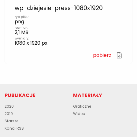
wp-dziejesie-press-1080x1920
typ pliku:
png
rozmiar:
2,1 MB
wymiary:
1080 x 1920 px
pobierz
PUBLIKACJE
MATERIAŁY
2020
Graficzne
2019
Wideo
Starsze
Kanał RSS