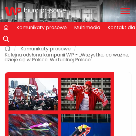
Zwiń
/
rozw
Komunikaty prasowe
Multimedia
Kontakt dl
Komunikaty prasowe
Kolejna odsłona kampanii WP - „Wszystko, co ważne,
dzieje się w Polsce. Wirtualnej Polsce”.