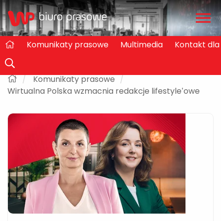
Zwiń
/
rozw
Komunikaty prasowe
Multimedia
Kontakt dl
Komunikaty prasowe
Wirtualna Polska wzmacnia redakcje lifestyle’owe