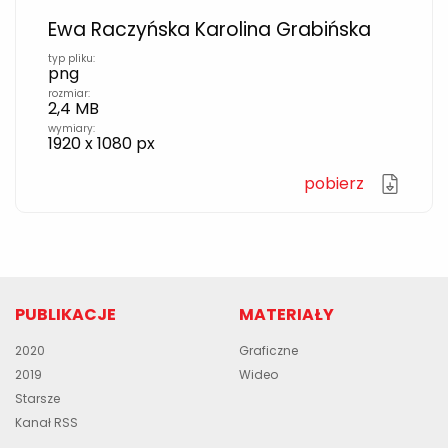
Ewa Raczyńska Karolina Grabińska
typ pliku:
png
rozmiar:
2,4 MB
wymiary:
1920 x 1080 px
pobierz
PUBLIKACJE
MATERIAŁY
2020
Graficzne
2019
Wideo
Starsze
Kanał RSS