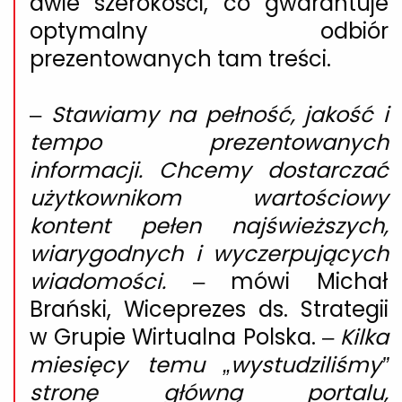
dwie szerokości, co gwarantuje
optymalny odbiór
prezentowanych tam treści.
–
Stawiamy na pełność, jakość i
tempo prezentowanych
informacji. Chcemy dostarczać
użytkownikom wartościowy
kontent pełen najświeższych,
wiarygodnych i wyczerpujących
wiadomości.
– mówi
Michał
Brański,
Wiceprezes ds. Strategii
w Grupie Wirtualna Polska. –
Kilka
miesięcy temu „wystudziliśmy”
stronę główną portalu,