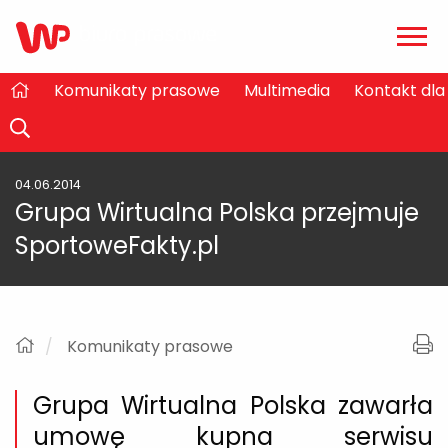
Zwiń
/
rozw
Komunikaty prasowe
Multimedia
Kontakt dl
04.06.2014
Grupa Wirtualna Polska przejmuje
SportoweFakty.pl
Komunikaty prasowe
Grupa Wirtualna Polska zawarła
umowę kupna serwisu