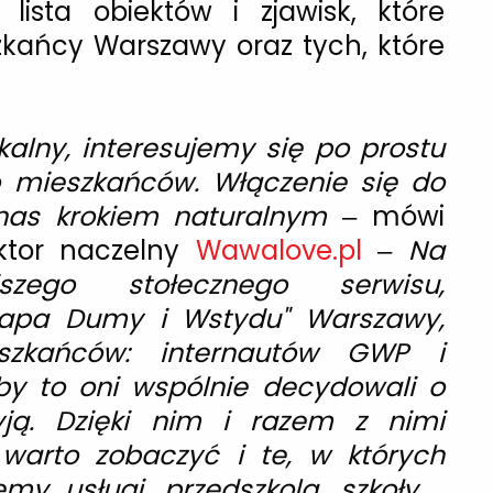
ista obiektów i zjawisk, które
szkańcy Warszawy oraz tych, które
kalny, interesujemy się po prostu
 mieszkańców. Włączenie się do
nas krokiem naturalnym
– mówi
tor naczelny
Wawalove.pl
–
Na
ejszego stołecznego serwisu,
Mapa Dumy i Wstydu" Warszawy,
eszkańców: internautów GWP i
y to oni wspólnie decydowali o
yją. Dzięki nim i razem z nimi
warto zobaczyć i te, w których
my usługi, przedszkola, szkoły…