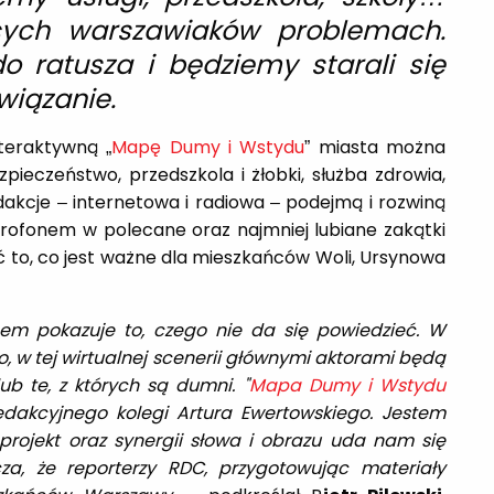
cych warszawiaków problemach.
 ratusza i będziemy starali się
wiązanie.
nteraktywną „
Mapę Dumy i Wstydu
” miasta można
pieczeństwo, przedszkola i żłobki, służba zdrowia,
kcje – internetowa i radiowa – podejmą i rozwiną
rofonem w polecane oraz najmniej lubiane zakątki
ać to, co jest ważne dla mieszkańców Woli, Ursynowa
sem pokazuje to, czego nie da się powiedzieć. W
o, w tej wirtualnej scenerii głównymi aktorami będą
ub te, z których są dumni. "
Mapa Dumy i Wstydu
dakcyjnego kolegi Artura Ewertowskiego. Jestem
projekt oraz synergii słowa i obrazu uda nam się
cza, że reporterzy RDC, przygotowując materiały