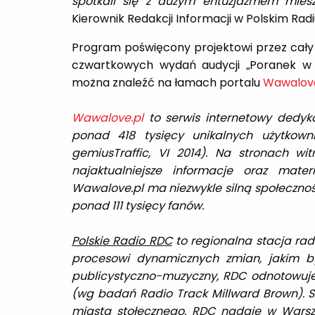
spotkali się z dużym entuzjazmem mie
Kierownik Redakcji Informacji w Polskim Rad
Program poświęcony projektowi przez cał
czwartkowych wydań audycji „Poranek w R
można znaleźć na łamach portalu
Wawalove
Wawalove.pl
to serwis internetowy dedyk
ponad 418 tysięcy unikalnych użytkowni
gemiusTraffic, VI 2014). Na stronach wi
najaktualniejsze informacje oraz mat
Wawalove.pl ma niezwykle silną społeczność
ponad 111 tysięcy fanów.
Polskie Radio RDC
to regionalna stacja ra
procesowi dynamicznych zmian, jakim by
publicystyczno-muzyczny, RDC odnotowuje
(wg badań Radio Track Millward Brown). S
miasta stołecznego. RDC nadaje w Warsza