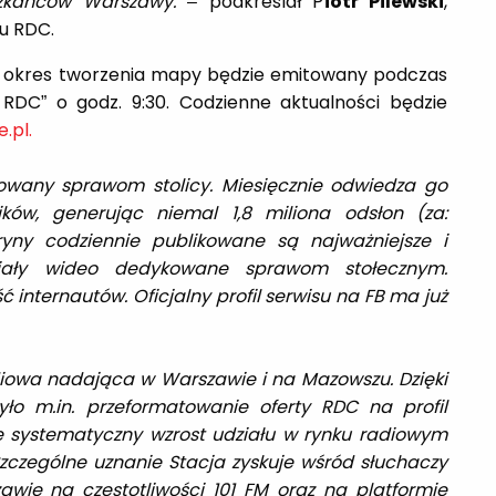
szkańców Warszawy.
– podkreślał P
iotr Pilewski
,
iu RDC.
y okres tworzenia mapy będzie emitowany podczas
DC” o godz. 9:30. Codzienne aktualności będzie
.pl.
owany sprawom stolicy. Miesięcznie odwiedza go
ków, generując niemal 1,8 miliona odsłon (za:
tryny codziennie publikowane są najważniejsze i
eriały wideo dedykowane sprawom stołecznym.
 internautów. Oficjalny profil serwisu na FB ma już
diowa nadająca w Warszawie i na Mazowszu. Dzięki
ło m.in. przeformatowanie oferty RDC na profil
 systematyczny wzrost udziału w rynku radiowym
zczególne uznanie Stacja zyskuje wśród słuchaczy
wie na częstotliwości 101 FM oraz na platformie