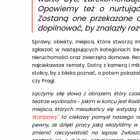
Opowiemy też o nurtują
Zostaną one przekazane do
dopilnować, by znalazły roz
Sprawy, obiekty, miejsca, które stworzą i
zgłaszać w następujących kategoriach: bez
nieruchomości oraz zwierzęta domowe. Reda
najciekawsze tematy. Dotrą z kamerą i mik
stolicy, by z bliska poznać, a potem pokaz
czy Pragi.
Łączymy siłę słowa z obrazem, który cza
teatrze wyobraźni – jakim w końcu jest Radi
miejsca, których mieszkańcy się wstydzą l
Warszawy"
to ciekawy pomysł naszego re
pewny, że dzięki pracy jaką włożyliśmy w 
zmienić rzeczywistość na lepsze. Zwłasz