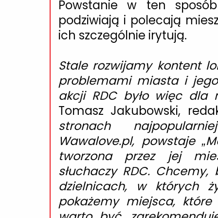
Powstanie w ten sposób l
podziwiają i polecają mie
ich szczególnie irytują.
Stale rozwijamy kontent lo
problemami miasta i jego
akcji RDC było więc dla 
Tomasz Jakubowski,
redak
stronach najpopularni
Wawalove.pl, powstaje „
tworzona przez jej mi
słuchaczy RDC. Chcemy, b
dzielnicach, w których ż
pokażemy miejsca, które 
warto być, zarekomenduje