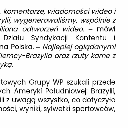
w, komentarze, wiadomości wideo i
zylii, wygenerowaliśmy, wspólnie z
liona odtworzeń wideo.
– mówi
 Działu Syndykacji Kontentu i
na Polska. –
Najlepiej oglądanymi
iemcy-Brazylia oraz rzuty karne z
yką.
rtowych Grupy WP szukali przede
ch Ameryki Południowej: Brazylii,
ili z uwagą wszystko, co dotyczyło
ości, wyniki, sylwetki sportowców,