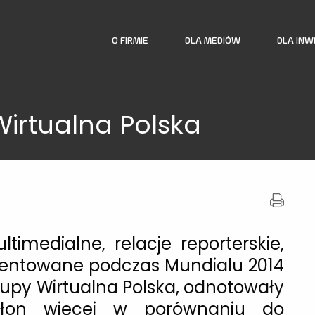
O FIRMIE
DLA MEDIÓW
DLA IN
irtualna Polska
timedialne, relacje reporterskie,
ezentowane podczas Mundialu 2014
upy Wirtualna Polska, odnotowały
dsłon więcej w porównaniu do