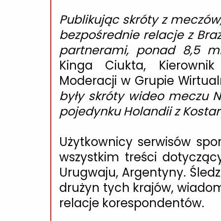
Publikując skróty z meczó
bezpośrednie relacje z Bra
partnerami, ponad 8,5 mi
Kinga Ciukta, Kierownik
Moderacji w Grupie Wirtual
były skróty wideo meczu N
pojedynku Holandii z Kostar
Użytkownicy serwisów spo
wszystkim treści dotyczący
Urugwaju, Argentyny. Śledz
drużyn tych krajów, wiadom
relacje korespondentów.