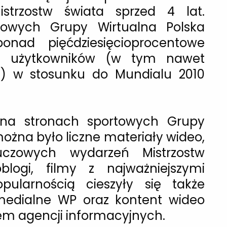
strzostw świata sprzed 4 lat.
towych Grupy Wirtualna Polska
nad pięćdziesięcioprocentowe
ych użytkowników (w tym nawet
gu) w stosunku do Mundialu 2010
 na stronach sportowych Grupy
ożna było liczne materiały wideo,
uczowych wydarzeń Mistrzostw
blogi, filmy z najważniejszymi
pularnością cieszyły się także
imedialne WP oraz kontent wideo
em agencji informacyjnych.