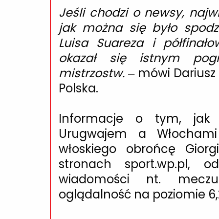
Jeśli chodzi o newsy, najw
jak można się było spodz
Luisa Suareza i półfinał
okazał się istnym pog
mistrzostw.
– mówi Dariusz 
Polska.
Informacje o tym, ja
Urugwajem a Włochami 
włoskiego obrońcę Giorgi
stronach sport.wp.pl, o
wiadomości nt. meczu 
oglądalność na poziomie 6,