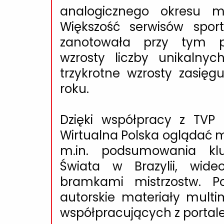
analogicznego okresu mi
Większość serwisów spor
zanotowała przy tym po
wzrosty liczby unikaln
trzykrotne wzrosty zasię
roku.
Dzięki współpracy z TVP
Wirtualna Polska oglądać m
m.in. podsumowania kl
Świata w Brazylii, wideo
bramkami mistrzostw. Po
autorskie materiały mult
współpracujących z portal