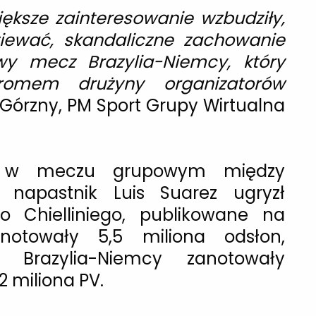
iększe zainteresowanie wzbudziły,
iewać, skandaliczne zachowanie
owy mecz Brazylia-Niemcy, który
romem drużyny organizatorów
Górzny, PM Sport Grupy Wirtualna
k w meczu grupowym między
napastnik Luis Suarez ugryzł
o Chielliniego, publikowane na
dnotowały 5,5 miliona odsłon,
Brazylia-Niemcy zanotowały
2 miliona PV.