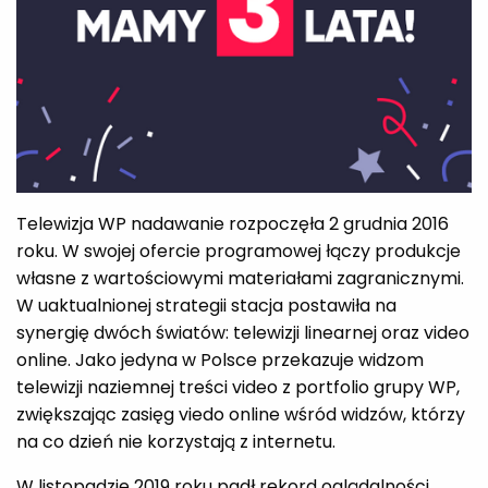
Telewizja WP nadawanie rozpoczęła 2 grudnia 2016
roku. W swojej ofercie programowej łączy produkcje
własne z wartościowymi materiałami zagranicznymi.
W uaktualnionej strategii stacja postawiła na
synergię dwóch światów: telewizji linearnej oraz video
online. Jako jedyna w Polsce przekazuje widzom
telewizji naziemnej treści video z portfolio grupy WP,
zwiększając zasięg viedo online wśród widzów, którzy
na co dzień nie korzystają z internetu.
W listopadzie 2019 roku padł rekord oglądalności