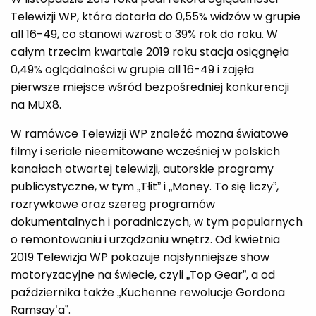
Telewizji WP, która dotarła do 0,55% widzów w grupie
all 16-49, co stanowi wzrost o 39% rok do roku. W
całym trzecim kwartale 2019 roku stacja osiągnęła
0,49% oglądalności w grupie all 16-49 i zajęła
pierwsze miejsce wśród bezpośredniej konkurencji
na MUX8.
W ramówce Telewizji WP znaleźć można światowe
filmy i seriale nieemitowane wcześniej w polskich
kanałach otwartej telewizji, autorskie programy
publicystyczne, w tym „Tłit” i „Money. To się liczy”,
rozrywkowe oraz szereg programów
dokumentalnych i poradniczych, w tym popularnych
o remontowaniu i urządzaniu wnętrz. Od kwietnia
2019 Telewizja WP pokazuje najsłynniejsze show
motoryzacyjne na świecie, czyli „Top Gear”, a od
października także „Kuchenne rewolucje Gordona
Ramsay’a”.