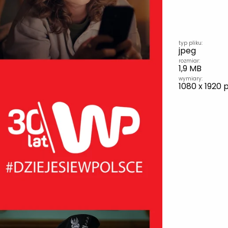
typ pliku:
jpeg
rozmiar:
1,9 MB
wymiary:
1080 x 1920 