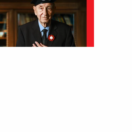
IAŁY
INFORMACJE
ne
Prywatność
Zasady korzystania