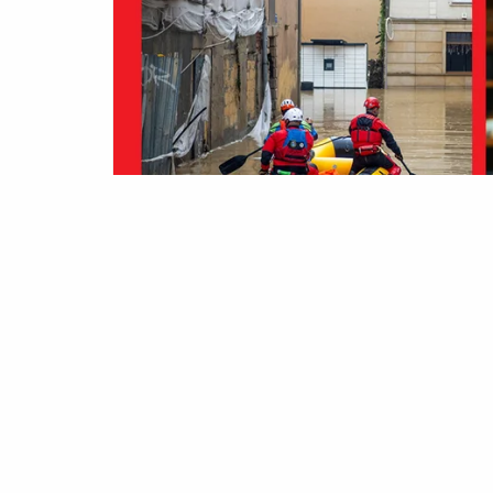
PUBLIKACJE
MATER
2020
Graficz
2019
Wideo