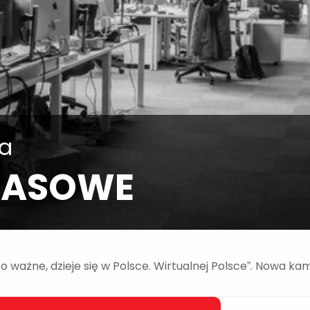
ia
RASOWE
o ważne, dzieje się w Polsce. Wirtualnej Polsce”. Nowa k