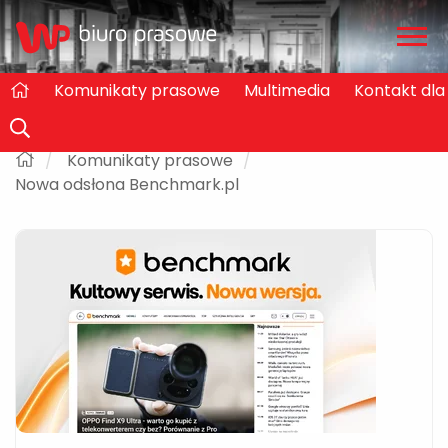
Zwiń
/
rozw
Komunikaty prasowe
Multimedia
Kontakt dl
Komunikaty prasowe
Nowa odsłona Benchmark.pl