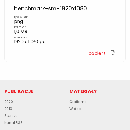
benchmark-sm-1920x1080
typ pliku:
png
rozmiar:
1,0 MB
wymiary:
1920 x 1080 px
pobierz
PUBLIKACJE
MATERIAŁY
2020
Graficzne
2019
Wideo
Starsze
Kanał RSS